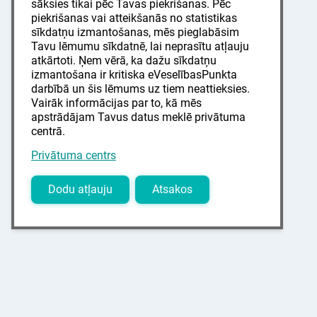
sāksies tikai pēc Tavas piekrišanas. Pēc
piekrišanas vai atteikšanās no statistikas
sīkdatņu izmantošanas, mēs pieglabāsim
Tavu lēmumu sīkdatnē, lai neprasītu atļauju
atkārtoti. Ņem vērā, ka dažu sīkdatņu
izmantošana ir kritiska eVeselībasPunkta
darbībā un šis lēmums uz tiem neattieksies.
Vairāk informācijas par to, kā mēs
apstrādājam Tavus datus meklē privātuma
centrā.
Privātuma centrs
Dodu atļauju
Atsakos