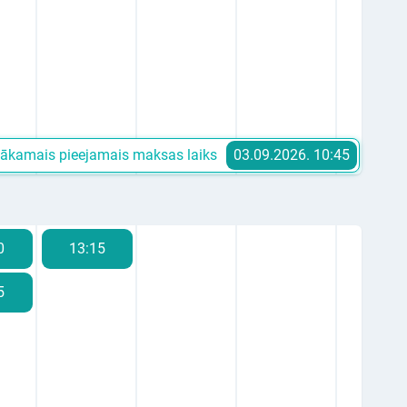
ākamais pieejamais maksas laiks
03.09.2026. 10:45
0
13:15
5