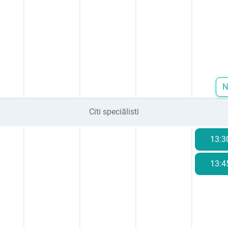
N
Citi speciālisti
13:3
13:4