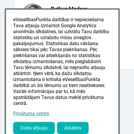
Butkus Madara
fizioterapeits
eVeselībasPunkta darbībai ir nepieciešama
LV
EN
RU
Tava atļauja izmantot Google Analytics
anonīmās sīkdatnes, lai uzkrātu Tavu darbību
Pļavnieki, VCA veselības klīnika
statistiku un uzlabotu mūsu sniegtos
pakalpojumus. Statistikas datu vākšana
Andreja Saharova iela 16, Rīga
sāksies tikai pēc Tavas piekrišanas. Pēc
Pieņem pacientus no 3 gadu vecuma.
piekrišanas vai atteikšanās no statistikas
sīkdatņu izmantošanas, mēs pieglabāsim
Tavu lēmumu sīkdatnē, lai neprasītu atļauju
atkārtoti. Ņem vērā, ka dažu sīkdatņu
izmantošana ir kritiska eVeselībasPunkta
darbībā un šis lēmums uz tiem neattieksies.
Vairāk informācijas par to, kā mēs
apstrādājam Tavus datus meklē privātuma
centrā.
Privātuma centrs
Dodu atļauju
Atsakos