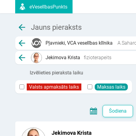
eVeselībasPunkts
Jauns pieraksts
Pļavnieki, VCA veselības klīnika
A.Saharo
Jekimova Krista
fizioterapeits
Izvēlieties pieraksta laiku
Valsts apmaksāts laiks
Maksas laiks
Šodiena
Jekimova Krista