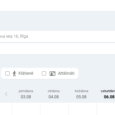
va iela 16, Rīga
Klātienē
Attālināti
pirmdiena
otrdiena
trešdiena
ceturtdie
03
.08
04
.08
05
.08
06
.08