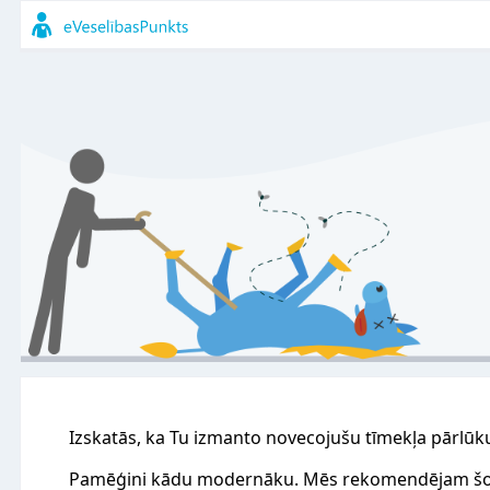
Izskatās, ka Tu izmanto novecojušu tīmekļa pārlūk
Pamēģini kādu modernāku. Mēs rekomendējam šo