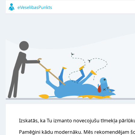
Izskatās, ka Tu izmanto novecojušu tīmekļa pārlūk
Pamēģini kādu modernāku. Mēs rekomendējam šo