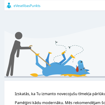
Izskatās, ka Tu izmanto novecojušu tīmekļa pārlūk
Pamēģini kādu modernāku. Mēs rekomendējam šo