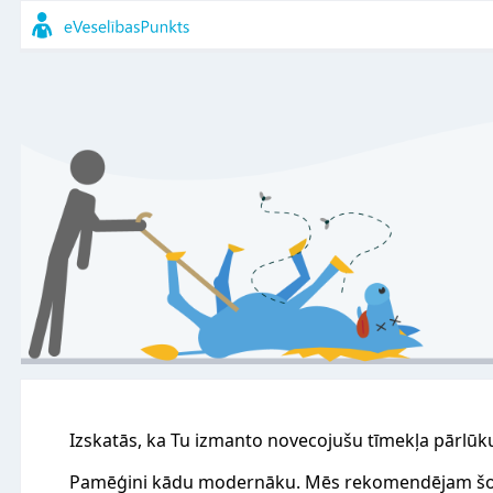
Izskatās, ka Tu izmanto novecojušu tīmekļa pārlūk
Pamēģini kādu modernāku. Mēs rekomendējam šo