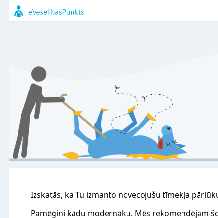
Izskatās, ka Tu izmanto novecojušu tīmekļa pārlūk
Pamēģini kādu modernāku. Mēs rekomendējam šo