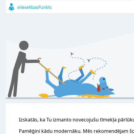
Izskatās, ka Tu izmanto novecojušu tīmekļa pārlūk
Pamēģini kādu modernāku. Mēs rekomendējam šo