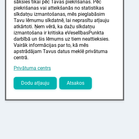
sāksies tikai pēc Tavas piekrišanas. Pēc
piekrišanas vai atteikšanās no statistikas
sīkdatņu izmantošanas, mēs pieglabāsim
Tavu lēmumu sīkdatnē, lai neprasītu atļauju
atkārtoti. Ņem vērā, ka dažu sīkdatņu
izmantošana ir kritiska eVeselībasPunkta
darbībā un šis lēmums uz tiem neattieksies.
Vairāk informācijas par to, kā mēs
apstrādājam Tavus datus meklē privātuma
centrā.
Privātuma centrs
Dodu atļauju
Atsakos