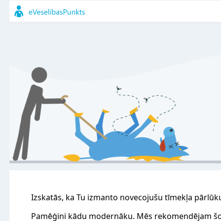
Izskatās, ka Tu izmanto novecojušu tīmekļa pārlūk
Pamēģini kādu modernāku. Mēs rekomendējam šo