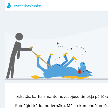
Izskatās, ka Tu izmanto novecojušu tīmekļa pārlūk
Pamēģini kādu modernāku. Mēs rekomendējam šo