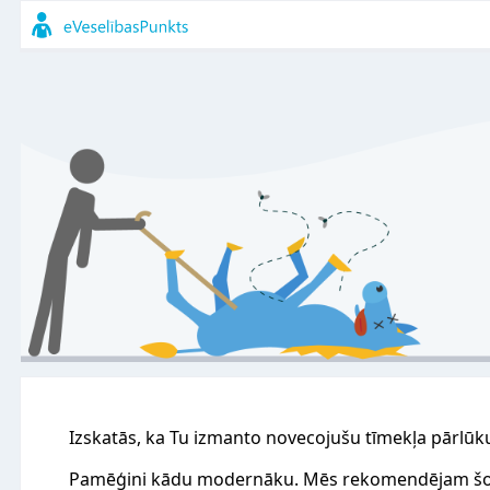
Izskatās, ka Tu izmanto novecojušu tīmekļa pārlūk
Pamēģini kādu modernāku. Mēs rekomendējam šo