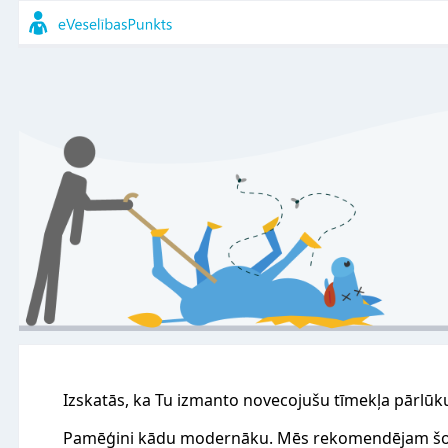
Izskatās, ka Tu izmanto novecojušu tīmekļa pārlūk
Pamēģini kādu modernāku. Mēs rekomendējam šo