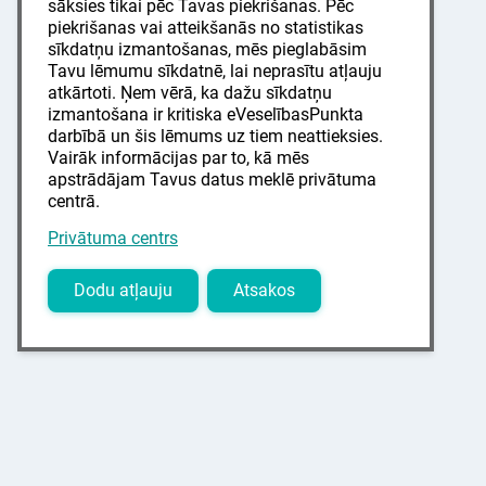
sāksies tikai pēc Tavas piekrišanas. Pēc
piekrišanas vai atteikšanās no statistikas
sīkdatņu izmantošanas, mēs pieglabāsim
Tavu lēmumu sīkdatnē, lai neprasītu atļauju
atkārtoti. Ņem vērā, ka dažu sīkdatņu
izmantošana ir kritiska eVeselībasPunkta
darbībā un šis lēmums uz tiem neattieksies.
Vairāk informācijas par to, kā mēs
apstrādājam Tavus datus meklē privātuma
centrā.
Privātuma centrs
Dodu atļauju
Atsakos