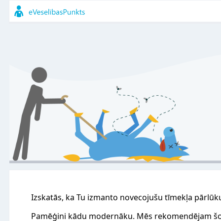
Izskatās, ka Tu izmanto novecojušu tīmekļa pārlūk
Pamēģini kādu modernāku. Mēs rekomendējam šo