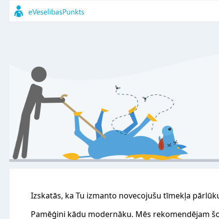
Izskatās, ka Tu izmanto novecojušu tīmekļa pārlūk
Pamēģini kādu modernāku. Mēs rekomendējam šo