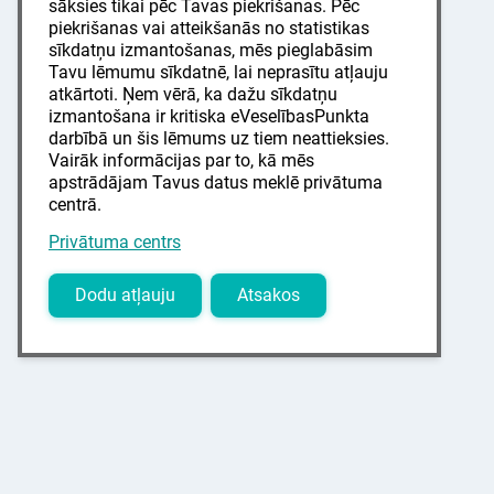
sāksies tikai pēc Tavas piekrišanas. Pēc
piekrišanas vai atteikšanās no statistikas
sīkdatņu izmantošanas, mēs pieglabāsim
Tavu lēmumu sīkdatnē, lai neprasītu atļauju
atkārtoti. Ņem vērā, ka dažu sīkdatņu
izmantošana ir kritiska eVeselībasPunkta
darbībā un šis lēmums uz tiem neattieksies.
Vairāk informācijas par to, kā mēs
apstrādājam Tavus datus meklē privātuma
centrā.
Privātuma centrs
Dodu atļauju
Atsakos