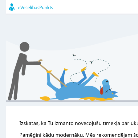
Izskatās, ka Tu izmanto novecojušu tīmekļa pārlūk
Pamēģini kādu modernāku. Mēs rekomendējam šo