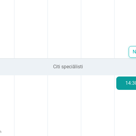
N
Citi speciālisti
14:3
m