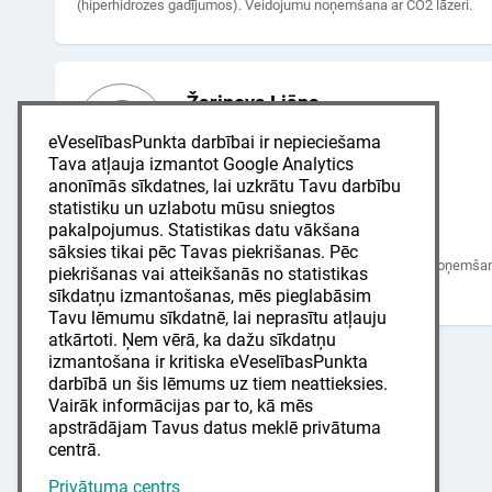
(hiperhidrozes gadījumos). Veidojumu noņemšana ar CO2 lāzeri.
Žarinova Liāna
dermatologs, venerologs
eVeselībasPunkta darbībai ir nepieciešama
LV
EN
RU
Tava atļauja izmantot Google Analytics
anonīmās sīkdatnes, lai uzkrātu Tavu darbību
Dole, VCA veselības klīnika
statistiku un uzlabotu mūsu sniegtos
pakalpojumus. Statistikas datu vākšana
Latgales iela 357, Rīga, LV-1063
sāksies tikai pēc Tavas piekrišanas. Pēc
Pieņem pacientus bez vecuma ierobežojuma. Veidojumu noņemšan
piekrišanas vai atteikšanās no statistikas
CO2 lāzeri.
sīkdatņu izmantošanas, mēs pieglabāsim
Tavu lēmumu sīkdatnē, lai neprasītu atļauju
atkārtoti. Ņem vērā, ka dažu sīkdatņu
izmantošana ir kritiska eVeselībasPunkta
darbībā un šis lēmums uz tiem neattieksies.
Vairāk informācijas par to, kā mēs
apstrādājam Tavus datus meklē privātuma
centrā.
Privātuma centrs