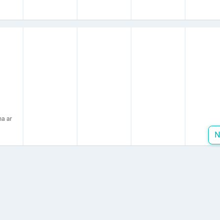
a ar
N