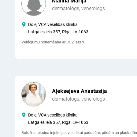
Malina Marija
dermatologs, venerologs
Dole, VCA veselības klīnika
Latgales iela 357, Rīga, LV-1063
Veidojumu noņemšana ar CO2 lāzeri.
Aļeksejeva Anastasija
dermatologs, venerologs
Dole, VCA veselības klīnika
Latgales iela 357, Rīga, LV-1063
Botulīna toksīna injekcijas veic tikai padusēm, pēdām un plaukstā