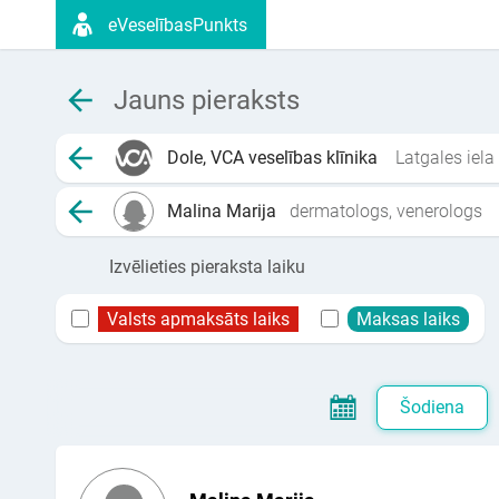
eVeselībasPunkts
Jauns pieraksts
Dole, VCA veselības klīnika
Latgales iela
Malina Marija
dermatologs, venerologs
Izvēlieties pieraksta laiku
Valsts apmaksāts laiks
Maksas laiks
Šodiena