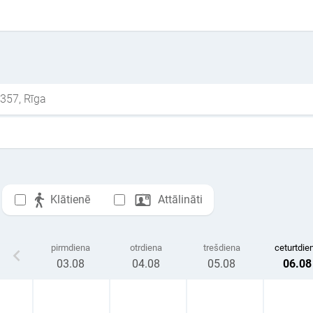
 357, Rīga
Klātienē
Attālināti
pirmdiena
otrdiena
trešdiena
ceturtdie
03
.08
04
.08
05
.08
06
.08