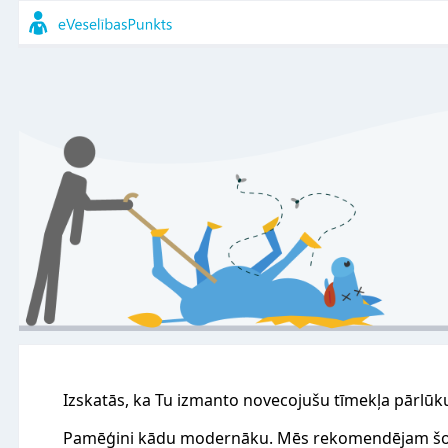
Izskatās, ka Tu izmanto novecojušu tīmekļa pārlūk
Pamēģini kādu modernāku. Mēs rekomendējam šo