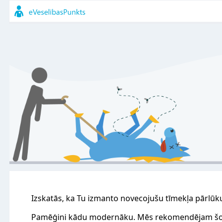
Izskatās, ka Tu izmanto novecojušu tīmekļa pārlūk
Pamēģini kādu modernāku. Mēs rekomendējam šo