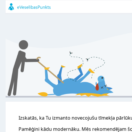
Izskatās, ka Tu izmanto novecojušu tīmekļa pārlūk
Pamēģini kādu modernāku. Mēs rekomendējam šo