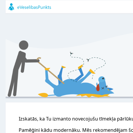
Izskatās, ka Tu izmanto novecojušu tīmekļa pārlūk
Pamēģini kādu modernāku. Mēs rekomendējam šo