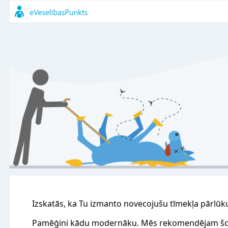
Izskatās, ka Tu izmanto novecojušu tīmekļa pārlūk
Pamēģini kādu modernāku. Mēs rekomendējam šo