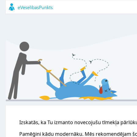
Izskatās, ka Tu izmanto novecojušu tīmekļa pārlūk
Pamēģini kādu modernāku. Mēs rekomendējam šo