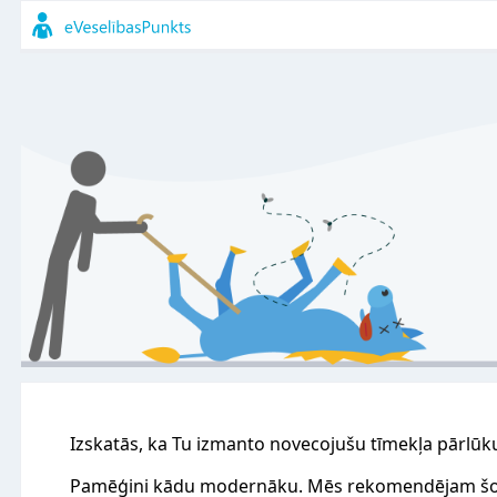
Izskatās, ka Tu izmanto novecojušu tīmekļa pārlūk
Pamēģini kādu modernāku. Mēs rekomendējam šo