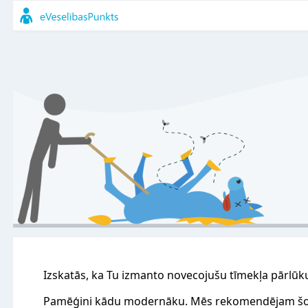
Izskatās, ka Tu izmanto novecojušu tīmekļa pārlūk
Pamēģini kādu modernāku. Mēs rekomendējam šo