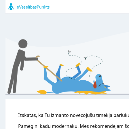
Izskatās, ka Tu izmanto novecojušu tīmekļa pārlūk
Pamēģini kādu modernāku. Mēs rekomendējam šo