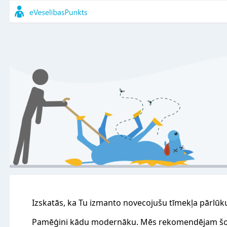
Izskatās, ka Tu izmanto novecojušu tīmekļa pārlūk
Pamēģini kādu modernāku. Mēs rekomendējam šo