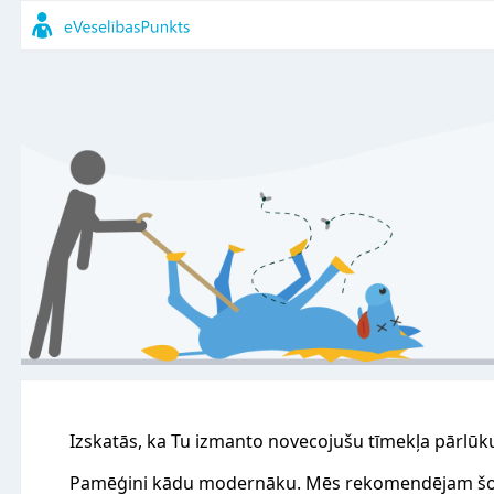
Izskatās, ka Tu izmanto novecojušu tīmekļa pārlūk
Pamēģini kādu modernāku. Mēs rekomendējam šo