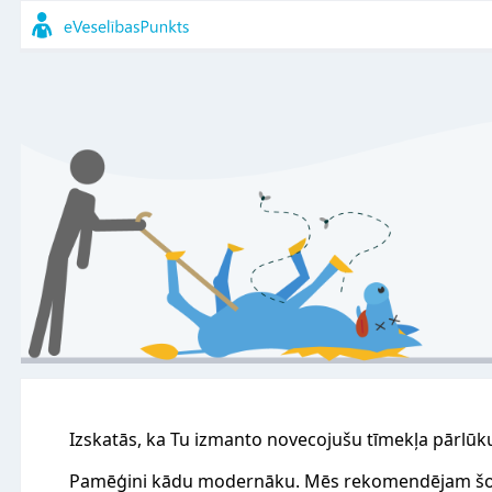
Izskatās, ka Tu izmanto novecojušu tīmekļa pārlūk
Pamēģini kādu modernāku. Mēs rekomendējam šo