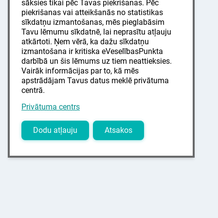
sāksies tikai pēc Tavas piekrišanas. Pēc
piekrišanas vai atteikšanās no statistikas
sīkdatņu izmantošanas, mēs pieglabāsim
Tavu lēmumu sīkdatnē, lai neprasītu atļauju
atkārtoti. Ņem vērā, ka dažu sīkdatņu
izmantošana ir kritiska eVeselībasPunkta
darbībā un šis lēmums uz tiem neattieksies.
Vairāk informācijas par to, kā mēs
apstrādājam Tavus datus meklē privātuma
centrā.
Privātuma centrs
Dodu atļauju
Atsakos