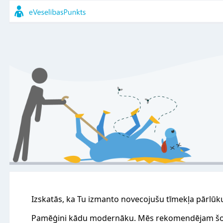
Izskatās, ka Tu izmanto novecojušu tīmekļa pārlūk
Pamēģini kādu modernāku. Mēs rekomendējam šo