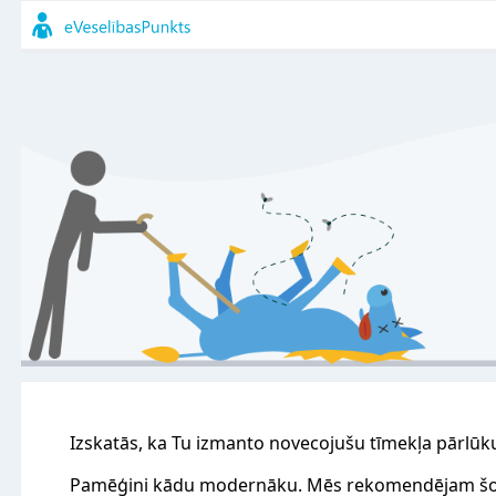
Izskatās, ka Tu izmanto novecojušu tīmekļa pārlūk
Pamēģini kādu modernāku. Mēs rekomendējam šo