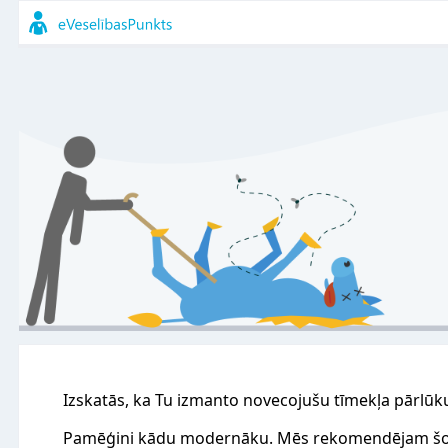
Izskatās, ka Tu izmanto novecojušu tīmekļa pārlūk
Pamēģini kādu modernāku. Mēs rekomendējam šo