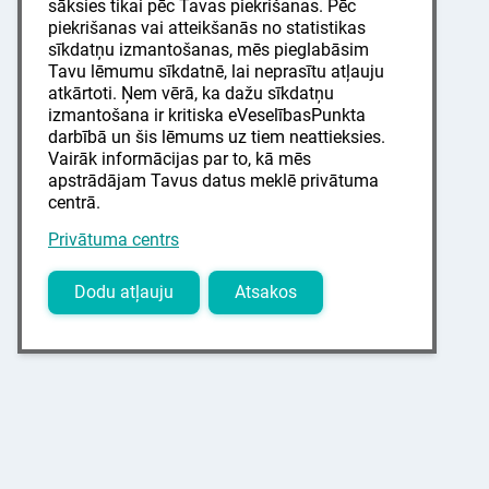
sāksies tikai pēc Tavas piekrišanas. Pēc
piekrišanas vai atteikšanās no statistikas
sīkdatņu izmantošanas, mēs pieglabāsim
Tavu lēmumu sīkdatnē, lai neprasītu atļauju
atkārtoti. Ņem vērā, ka dažu sīkdatņu
izmantošana ir kritiska eVeselībasPunkta
darbībā un šis lēmums uz tiem neattieksies.
Vairāk informācijas par to, kā mēs
apstrādājam Tavus datus meklē privātuma
centrā.
Privātuma centrs
Dodu atļauju
Atsakos