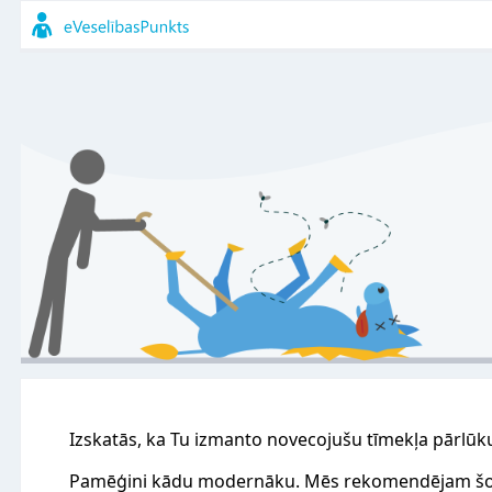
Izskatās, ka Tu izmanto novecojušu tīmekļa pārlūk
Pamēģini kādu modernāku. Mēs rekomendējam šo